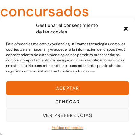
concursados
aumentaron más
Gestionar el consentimiento
de las cookies
de 86% en el último
Para ofrecer las mejores experiencias, utilizamos tecnologías como las
cookies para almacenar y/o acceder a la información del dispositivo. El
consentimiento de estas tecnologías nos permitirá procesar datos
trimestre del 2022
como el comportamiento de navegación o las identificaciones únicas
en este sitio. No consentir o retirar el consentimiento, puede afectar
negativamente a ciertas características y funciones.
respecto al del año
ACEPTAR
anterior
DENEGAR
Noticias
VER PREFERENCIAS
Fuente: Confilegal El Colegio de Registradores de España ha
Política de cookies
publicado un informe según el cual se contabilizaron 5.544